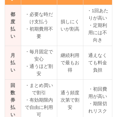
・1回あた
都
・必要な時だ
りが高い
度
け支払う
損しにく
・定期利
払
・初期費用不
いが割高
用には不
い
要
向き
・毎月固定で
月
継続利用
通えなく
安心
払
で最もお
ても料金
・通うほど割
い
得
負担
安
回
・まとめ買い
・初回費
数
で割引
通う頻度
用が高い
券
・有効期限内
次第で割
・期限切
払
で自由に利用
安
れリスク
い
可