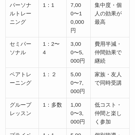
パーソナ
1：1
7,00
集中度・個
ルトレー
0〜1
人の効果が
ニング
0,000
最高
円
セミパー
1：2〜
3,00
費用半減・
ソナル
4
0〜5,
仲間効果で
000円
継続
ペアトレ
1：２
5,00
家族・友人
ーニング
0〜7,
で同時受講
000円
グループ
1：多数
1,00
低コスト・
レッスン
0〜3,
仲間と楽し
000円
く参加