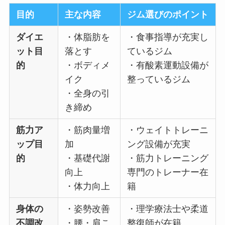
目的
主な内容
ジム選びのポイント
ダイエ
・体脂肪を
・食事指導が充実し
ット目
落とす
ているジム
的
・ボディメ
・有酸素運動設備が
イク
整っているジム
・全身の引
き締め
筋力ア
・筋肉量増
・ウェイトトレーニ
ップ目
加
ング設備が充実
的
・基礎代謝
・筋力トレーニング
向上
専門のトレーナー在
・体力向上
籍
身体の
・姿勢改善
・理学療法士や柔道
不調改
・腰・肩こ
整復師が在籍