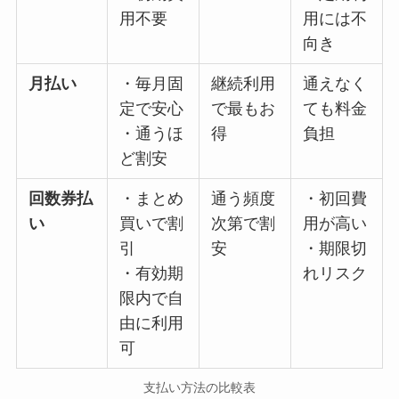
用不要
用には不
向き
月払い
・毎月固
継続利用
通えなく
定で安心
で最もお
ても料金
・通うほ
得
負担
ど割安
回数券払
・まとめ
通う頻度
・初回費
い
買いで割
次第で割
用が高い
引
安
・期限切
・有効期
れリスク
限内で自
由に利用
可
支払い方法の比較表