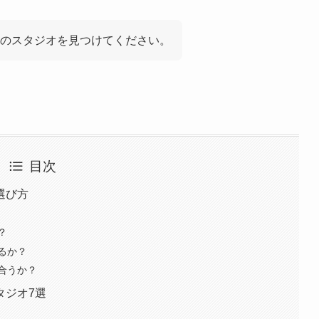
のスタジオを見つけてください。
目次
選び方
？
るか？
合うか？
タジオ7選