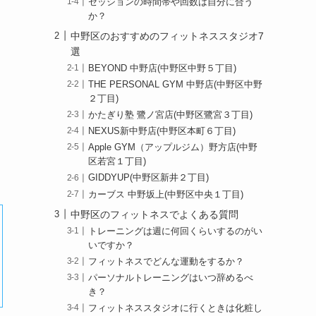
セッションの時間帯や回数は自分に合う
か？
中野区のおすすめのフィットネススタジオ7
選
BEYOND 中野店(中野区中野５丁目)
THE PERSONAL GYM 中野店(中野区中野
２丁目)
かたぎり塾 鷺ノ宮店(中野区鷺宮３丁目)
NEXUS新中野店(中野区本町６丁目)
Apple GYM（アップルジム）野方店(中野
区若宮１丁目)
GIDDYUP(中野区新井２丁目)
カーブス 中野坂上(中野区中央１丁目)
中野区のフィットネスでよくある質問
トレーニングは週に何回くらいするのがい
いですか？
フィットネスでどんな運動をするか？
パーソナルトレーニングはいつ辞めるべ
き？
フィットネススタジオに行くときは化粧し