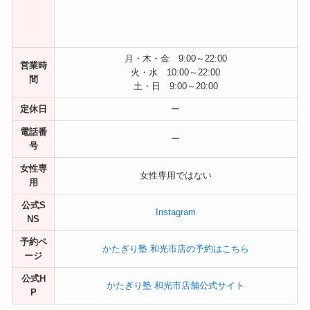
月・木・金 9:00～22:00
営業時
火・水 10:00～22:00
間
土・日 9:00～20:00
定休日
ー
電話番
ー
号
女性専
女性専用ではない
用
公式S
Instagram
NS
予約ペ
かたぎり塾 和光市店の予約はこちら
ージ
公式H
かたぎり塾 和光市店舗公式サイト
P