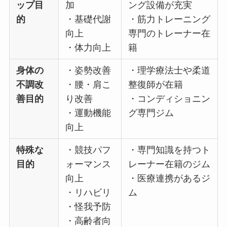
ップ目
加
ング設備が充実
的
・基礎代謝
・筋力トレーニング
向上
専門のトレーナー在
・体力向上
籍
身体の
・姿勢改善
・理学療法士や柔道
不調改
・腰・肩こ
整復師が在籍
善目的
り改善
・コンディショニン
・運動機能
グ専門ジム
向上
特殊な
・競技パフ
・専門知識を持つト
目的
ォーマンス
レーナー在籍のジム
向上
・医療連携があるジ
・リハビリ
ム
・怪我予防
・高齢者向