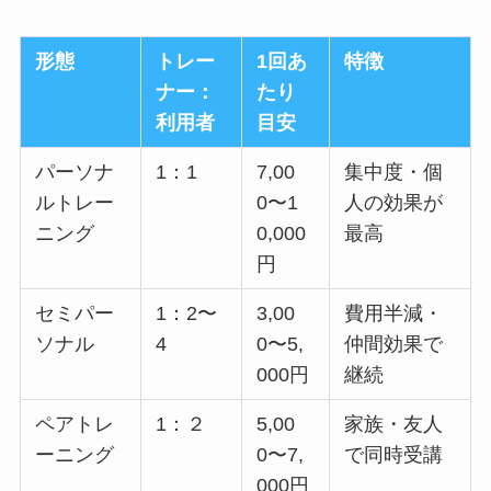
形態
トレー
1回あ
特徴
ナー：
たり
利用者
目安
パーソナ
1：1
7,00
集中度・個
ルトレー
0〜1
人の効果が
ニング
0,000
最高
円
セミパー
1：2〜
3,00
費用半減・
ソナル
4
0〜5,
仲間効果で
000円
継続
ペアトレ
1：２
5,00
家族・友人
ーニング
0〜7,
で同時受講
000円