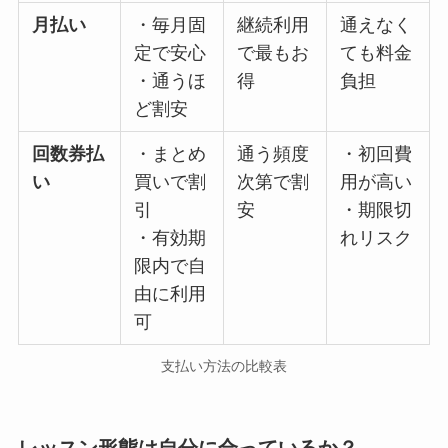
月払い
・毎月固
継続利用
通えなく
定で安心
で最もお
ても料金
・通うほ
得
負担
ど割安
回数券払
・まとめ
通う頻度
・初回費
い
買いで割
次第で割
用が高い
引
安
・期限切
・有効期
れリスク
限内で自
由に利用
可
支払い方法の比較表
レッスン形態は自分に合っているか？