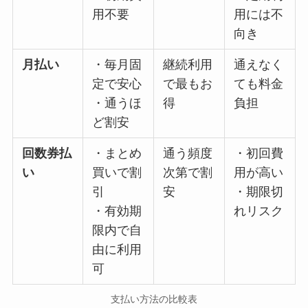
用不要
用には不
向き
月払い
・毎月固
継続利用
通えなく
定で安心
で最もお
ても料金
・通うほ
得
負担
ど割安
回数券払
・まとめ
通う頻度
・初回費
い
買いで割
次第で割
用が高い
引
安
・期限切
・有効期
れリスク
限内で自
由に利用
可
支払い方法の比較表