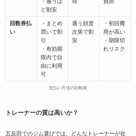
・通うほ
得
負担
ど割安
回数券払
・まとめ
通う頻度
・初回費
い
買いで割
次第で割
用が高い
引
安
・期限切
・有効期
れリスク
限内で自
由に利用
可
支払い方法の比較表
トレーナーの質は高いか？
五反田でのジム選びでは、どんなトレーナーが在