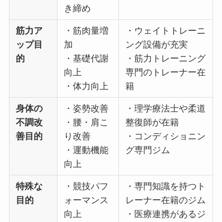
き締め
筋力ア
・筋肉量増
・ウェイトトレーニ
ップ目
加
ング設備が充実
的
・基礎代謝
・筋力トレーニング
向上
専門のトレーナー在
・体力向上
籍
身体の
・姿勢改善
・理学療法士や柔道
不調改
・腰・肩こ
整復師が在籍
善目的
り改善
・コンディショニン
・運動機能
グ専門ジム
向上
特殊な
・競技パフ
・専門知識を持つト
目的
ォーマンス
レーナー在籍のジム
向上
・医療連携があるジ