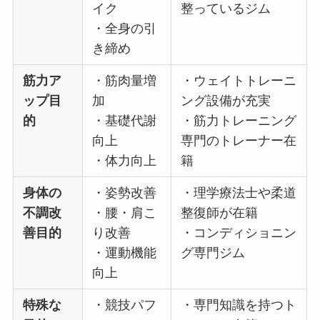
イク
整っているジム
・全身の引
き締め
筋力ア
・筋肉量増
・ウェイトトレーニ
ップ目
加
ング設備が充実
的
・基礎代謝
・筋力トレーニング
向上
専門のトレーナー在
・体力向上
籍
身体の
・姿勢改善
・理学療法士や柔道
不調改
・腰・肩こ
整復師が在籍
善目的
り改善
・コンディショニン
・運動機能
グ専門ジム
向上
特殊な
・競技パフ
・専門知識を持つト