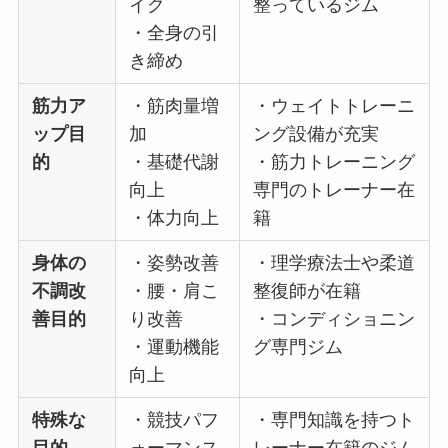
イク
整っているジム
・全身の引
き締め
筋力ア
・筋肉量増
・ウェイトトレーニ
ップ目
加
ング設備が充実
的
・基礎代謝
・筋力トレーニング
向上
専門のトレーナー在
・体力向上
籍
身体の
・姿勢改善
・理学療法士や柔道
不調改
・腰・肩こ
整復師が在籍
善目的
り改善
・コンディショニン
・運動機能
グ専門ジム
向上
特殊な
・競技パフ
・専門知識を持つト
目的
ォーマンス
レーナー在籍のジム