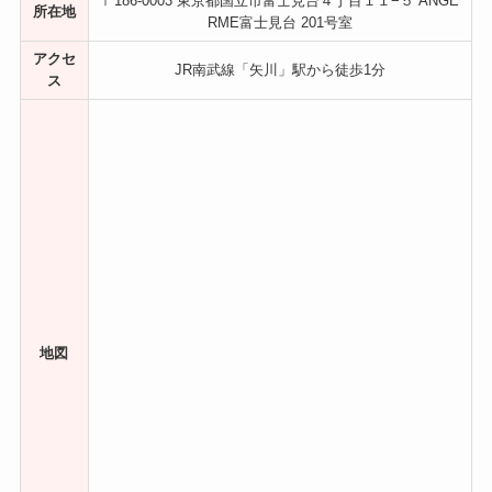
〒186-0003 東京都国立市富士見台４丁目１１−５ ANGE
所在地
RME富士見台 201号室
アクセ
JR南武線「矢川」駅から徒歩1分
ス
地図