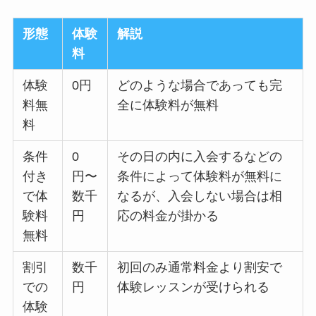
形態
体験
解説
料
体験
0円
どのような場合であっても完
料無
全に体験料が無料
料
条件
0
その日の内に入会するなどの
付き
円〜
条件によって体験料が無料に
で体
数千
なるが、入会しない場合は相
験料
円
応の料金が掛かる
無料
割引
数千
初回のみ通常料金より割安で
での
円
体験レッスンが受けられる
体験