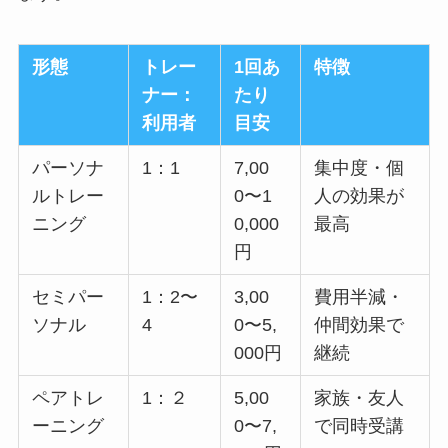
形態
トレー
1回あ
特徴
ナー：
たり
利用者
目安
パーソナ
1：1
7,00
集中度・個
ルトレー
0〜1
人の効果が
ニング
0,000
最高
円
セミパー
1：2〜
3,00
費用半減・
ソナル
4
0〜5,
仲間効果で
000円
継続
ペアトレ
1：２
5,00
家族・友人
ーニング
0〜7,
で同時受講