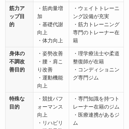
筋力ア
・筋肉量増
・ウェイトトレーニ
ップ目
加
ング設備が充実
的
・基礎代謝
・筋力トレーニング
向上
専門のトレーナー在
・体力向上
籍
身体の
・姿勢改善
・理学療法士や柔道
不調改
・腰・肩こ
整復師が在籍
善目的
り改善
・コンディショニン
・運動機能
グ専門ジム
向上
特殊な
・競技パフ
・専門知識を持つト
目的
ォーマンス
レーナー在籍のジム
向上
・医療連携があるジ
・リハビリ
ム