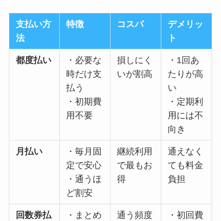
支払い方
特徴
コスパ
デメリッ
法
ト
都度払い
・必要な
損しにく
・1回あ
時だけ支
いが割高
たりが高
払う
い
・初期費
・定期利
用不要
用には不
向き
月払い
・毎月固
継続利用
通えなく
定で安心
で最もお
ても料金
・通うほ
得
負担
ど割安
回数券払
・まとめ
通う頻度
・初回費