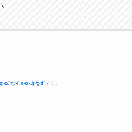
いて
tps://my-fitness.jp/golf
です。