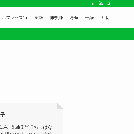
ゴルフレッスン
東京
神奈川
埼玉
千葉
大阪
玲子
に4、5回ほど打ちっぱな