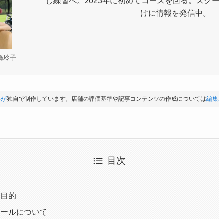
し練習へ。2023年に初めてコースを回る。スク
けに情報を発信中。
橋玲子
部が
独自で制作しています。店舗の評価基準や記事コンテンツの作成については
編集
目次
て
用目的
ツールについて